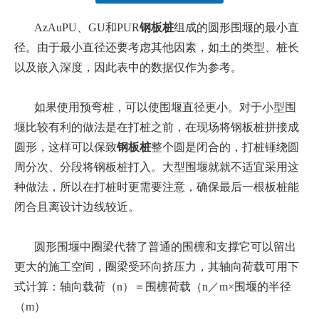
["facebook","twitter","line","wechat","linkedin","pinterest","what
AzAuPU、GU和PUR
钢板桩
组成的圆形围堰的最小直
径。由于最小直径还要考虑其他因素，如土的类型、桩长
以及嵌入深度，因此表中的数据仅作为参考。
如果使用预弯桩，可以使围堰直径更小。对于小型围
堰比较有利的做法是在打桩之前，在现场将钢板桩拼接成
圆形，这样可以保致
钢板桩
整个圆是闭合的，打桩锤绕圆
周分次、分段将钢板桩打入。大型围堰就就不适宜采用这
种做法，所以在打桩时更需要注意，确保最后一根板桩能
闭合且离设计边线较近。
圆形围堰中圈梁代替了普通的围檩和支撑它可以留出
更大的施工空间，圈梁受环向挤压力，其轴向荷载可用下
式计算：轴向载荷（n）＝围檩荷载（n／m×围堰的半径
（m）