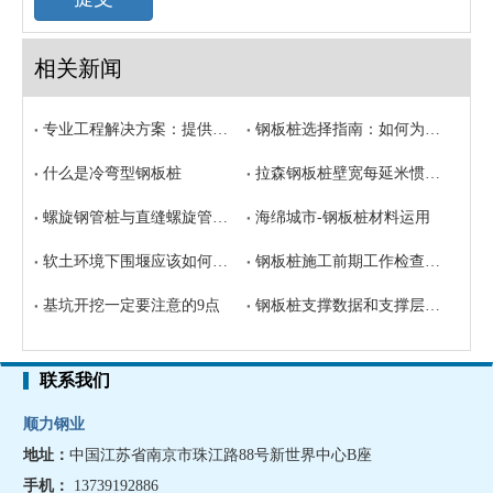
相关新闻
专业工程解决方案：提供全方位钢管桩配套锁扣系统
钢板桩选择指南：如何为工程挑选最合适的桩型
什么是冷弯型钢板桩
拉森钢板桩壁宽每延米惯性矩
螺旋钢管桩与直缝螺旋管之间的区别？
海绵城市-钢板桩材料运用
软土环境下围堰应该如何选择合适钢板桩
钢板桩施工前期工作检查要求
基坑开挖一定要注意的9点
钢板桩支撑数据和支撑层距的计算
联系我们
顺力钢业
地址：
中国江苏省南京市珠江路88号新世界中心B座
手机
：
13739192886