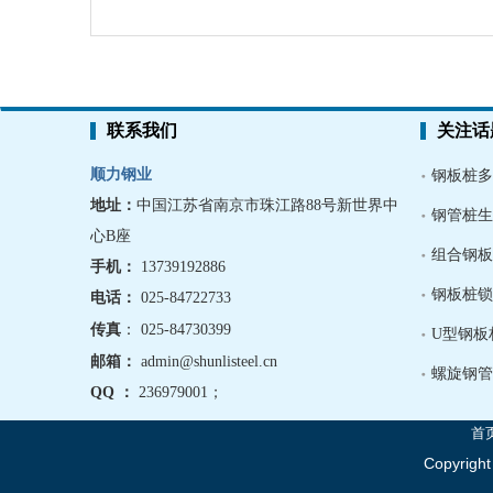
联系我们
关注话
顺力钢业
钢板桩多
地址：
中国江苏省南京市珠江路88号新世界中
钢管桩生
心B座
组合钢板
手机
：
13739192886
钢板桩锁
电话：
025-84722733
传真
： 025-84730399
U型钢板
邮箱：
admin@shunlisteel.cn
螺旋钢管
QQ ：
236979001
；
首
Copyrigh