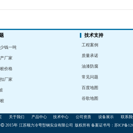
题
技术支持
工程案例
少钱一吨
质量承诺
产厂家
油漆防腐
桩价格
常见问题
扣厂家
百度地图
桩
谷歌地图
桩
页
关于我们
产品中心
技术中心
公司资质
设备展示
联系我
t

2015年
江苏顺力冷弯型钢实业有限公司 版权所有
备案证书号：
苏ICP备120