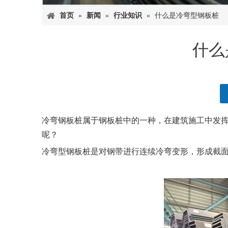
首页
»
新闻
»
行业知识
»
什么是冷弯型钢板桩
什么
["facebook","twitter","line","wechat","linkedin","pintere
冷弯钢板桩属于
钢板桩
中的一种，在建筑施工中发
呢？
冷弯型钢板桩是对钢带进行连续冷弯变形，形成截面