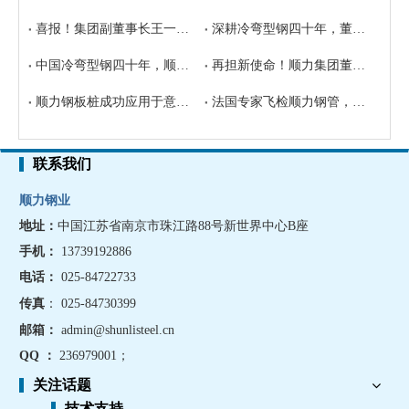
喜报！集团副董事长王一多荣获"青年工程师奖"，科技创新引领行业未来
深耕冷弯型钢四十年，董事长王银荣获行业个人荣誉“特别贡献奖”
中国冷弯型钢四十年，顺力集团荣获“突出贡献奖”
再担新使命！顺力集团董事长王银连任中国钢结构协会冷弯型钢分会副理事长
顺力钢板桩成功应用于意大利西西里岛奥古斯塔度假码头，中国制造再获国际赞誉！
法国专家飞检顺力钢管，检测结果比法国制造更好
联系我们
顺力钢业
地址：
中国江苏省南京市珠江路88号新世界中心B座
手机
：
13739192886
电话：
025-84722733
传真
： 025-84730399
邮箱：
admin@shunlisteel.cn
QQ ：
236979001
；
关注话题
技术支持