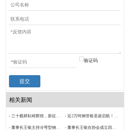
提交
相关新闻
三十载耕耘铸辉煌，新征程奋发谱华章 —— 顺力集团2026年元旦献词
近2万吨钢管桩圣诞启航！顺力集团为法国客户送上“圣诞大礼”
董事长王银主持冷弯型钢四十周年纪念大会前沿技术报告
董事长王银在协会成立四十周年纪念大会上的致辞全文