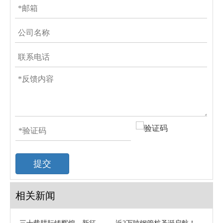
提交
相关新闻