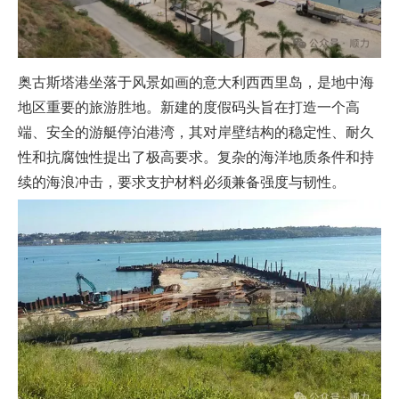
奥古斯塔港坐落于风景如画的意大利西西里岛，是地中海
地区重要的旅游胜地。新建的度假码头旨在打造一个高
端、安全的游艇停泊港湾，其对岸壁结构的稳定性、耐久
性和抗腐蚀性提出了极高要求。复杂的海洋地质条件和持
续的海浪冲击，要求支护材料必须兼备强度与韧性。