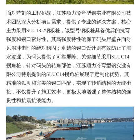
面对苛刻的工程挑战，江苏顺力冷弯型钢实业有限公司技
术团队深入分析项目需求，提供了专业的解决方案，核心
主力采用SLU13-2钢板桩，该型号钢板桩具备优异的抗弯
强度和锁口密封性。其高强度特性确保了码头岸壁在面对
风浪冲击时的绝对稳固；卓越的锁口设计则有效防止了海
水渗漏，为码头提供了可靠屏障。关键细节采用SLUC14
拐角桩，针对码头的转角部位，江苏顺力冷弯型钢实业有
限公司特别提供的SLUC14拐角桩展现了定制化优势。其
精准的弧度和完美的锁口匹配，实现了转角结构的无缝衔
接，不仅提升了施工效率，更极大地增强了整体结构的连
贯性和抗震抗浪能力。