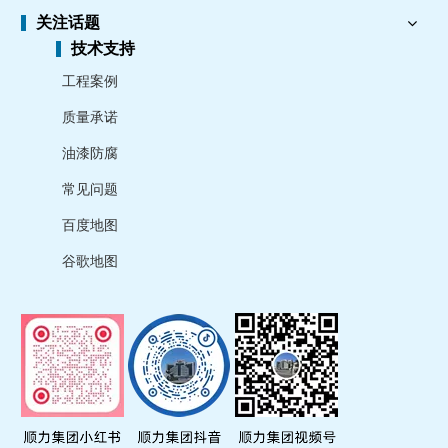
关注话题
技术支持
工程案例
质量承诺
油漆防腐
常见问题
百度地图
谷歌地图