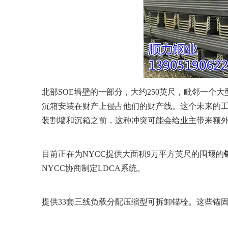
北部SOE墙壁的一部分，大约250英尺，毗邻一
沉箱安装在财产上侵占他们的财产线。这个未来的
装割墙和沉箱之前，这种冲突可能会给业主带来额
目前正在为NYCC提供大面积9万平方英尺的围堰的
NYCC协商制定LDCA系统。
提供33套三线负载分配压缩型可拆卸锚栓。这些锚