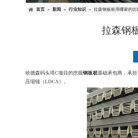
首页
»
新闻
»
行业知识
»
拉森钢板桩用哪家的比
拉森钢
["facebook","twitter","line","wechat","linkedin","pintere
哈德森码头塔C项目的挖掘
钢板桩
基础承包商，承担
压缩锚（LDCA）。