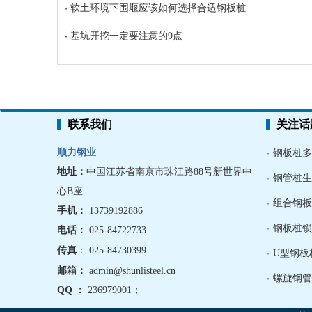
软土环境下围堰应该如何选择合适钢板桩
基坑开挖一定要注意的9点
联系我们
关注话
顺力钢业
钢板桩多
地址：
中国江苏省南京市珠江路88号新世界中
钢管桩生
心B座
组合钢板
手机
：
13739192886
钢板桩锁
电话：
025-84722733
传真
： 025-84730399
U型钢板
邮箱：
admin@shunlisteel.cn
螺旋钢管
QQ ：
236979001
；