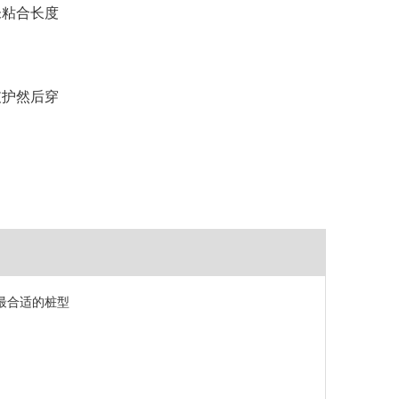
未粘合长度
支护
然后穿
最合适的桩型