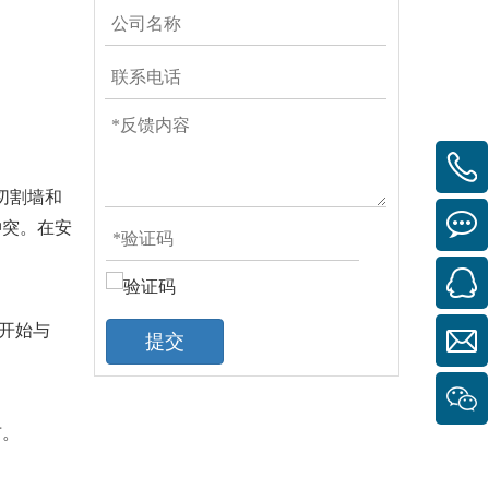
切割墙和
冲突。在安
并开始与
提交
布。