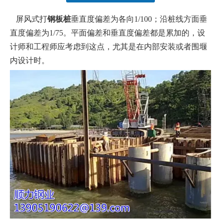
["facebook","twitter","line","wechat","linkedin","pinterest","what
屏风式打
钢板桩
垂直度偏差为各向1/100；沿桩线方面垂
直度偏差为1/75。平面偏差和垂直度偏差都是累加的，设
计师和工程师应考虑到这点，尤其是在内部安装或者围堰
内设计时。