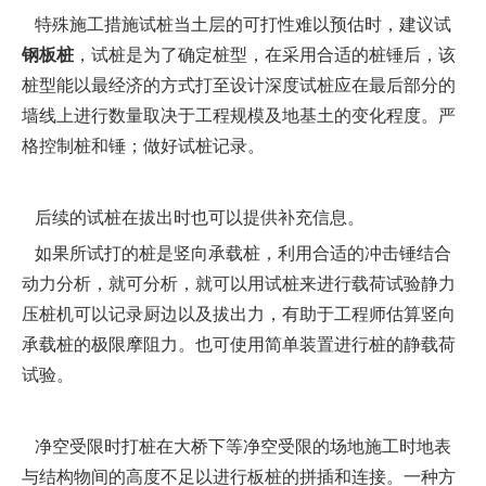
特殊施工措施试桩当土层的可打性难以预估时，建议试
钢板桩
，试桩是为了确定桩型，在采用合适的桩锤后，该
桩型能以最经济的方式打至设计深度试桩应在最后部分的
墙线上进行数量取决于工程规模及地基土的变化程度。严
格控制桩和锤；做好试桩记录。
后续的试桩在拔出时也可以提供补充信息。
如果所试打的桩是竖向承载桩，利用合适的冲击锤结合
动力分析，就可分析，就可以用试桩来进行载荷试验静力
压桩机可以记录厨边以及拔出力，有助于工程师估算竖向
承载桩的极限摩阻力。也可使用简单装置进行桩的静载荷
试验。
净空受限时打桩在大桥下等净空受限的场地施工时地表
与结构物间的高度不足以进行板桩的拼插和连接。一种方