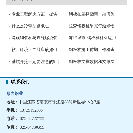
专业工程解决方案：提供全方位钢管桩配套锁扣系统
钢板桩选择指南：如何为工程挑选最合适的桩型
什么是冷弯型钢板桩
拉森钢板桩壁宽每延米惯性矩
螺旋钢管桩与直缝螺旋管之间的区别？
海绵城市-钢板桩材料运用
软土环境下围堰应该如何选择合适钢板桩
钢板桩施工前期工作检查要求
基坑开挖一定要注意的9点
钢板桩支撑数据和支撑层距的计算
联系我们
顺力钢业
地址：
中国江苏省南京市珠江路88号新世界中心B座
手机
：
13739192886
电话：
025-84722733
传真
： 025-84730399