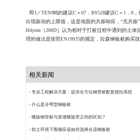
即J／TENI鸲的建议C＝07．BS528建议C＝
出现振动的上限值，这是地面的共振响应，“无共振”
Hdymn（200D］认为相对于打桩过程中遇到的
理的做法是按照EN19935的规定，
拉森钢板桩购买技
相关新闻
专业工程解决方案：提供全方位钢管桩配套锁扣系统
什么是冷弯型钢板桩
螺旋钢管桩与直缝螺旋管之间的区别？
软土环境下围堰应该如何选择合适钢板桩