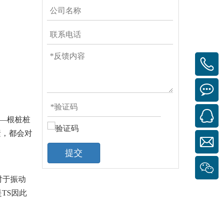
―根桩桩
素，都会对
提交
对于振动
是TS因此