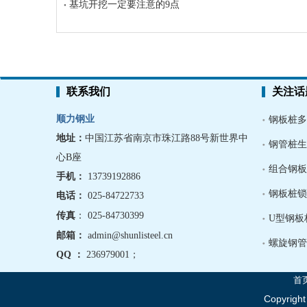
基坑开挖一定要注意的9点
联系我们
关注话
顺力钢业
钢板桩多
地址：
中国江苏省南京市珠江路88号新世界中
钢管桩生
心B座
组合钢板
手机
：
13739192886
钢板桩锁
电话：
025-84722733
传真
： 025-84730399
U型钢板
邮箱：
admin@shunlisteel.cn
螺旋钢管
QQ ：
236979001
；
首
Copyrigh