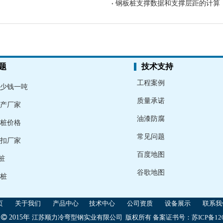
钢板桩支撑数据和支撑层距的计算
题
技术支持
工程案例
少钱一吨
质量承诺
产厂家
油漆防腐
桩价格
常见问题
扣厂家
百度地图
桩
谷歌地图
桩
页
关于我们
产品中心
技术中心
公司资质
设备展示
联系我
t

2015年
江苏顺力冷弯型钢实业有限公司 版权所有
备案证书号：
苏ICP备120