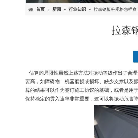
首页
»
新闻
»
行业知识
»
拉森钢板桩规格怎样查
拉森
["facebook","twitter","line","wechat","linkedin","pintere
估算的局限性虽然上述方法对振动等级作出了合理
要高，如障碍物、机器磨损或损坏、缺少支撑以及
算的结果可以作为签订施工协议的基础，或者是用
保持稳定的贯入速率非常重要，这可以将振动危害