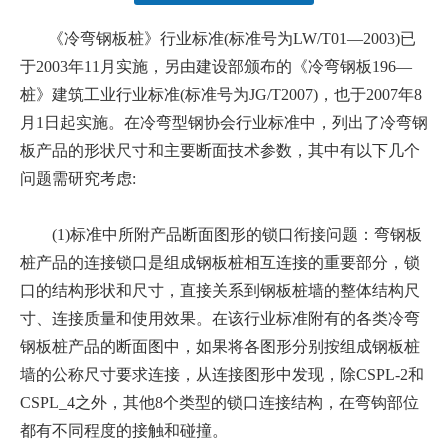
["facebook","twitter","line","wechat","linkedin","pinterest","what
《冷弯钢板桩》行业标准(标准号为LW/T01—2003)已
于2003年11月实施，另由建设部颁布的《冷弯钢板196—
桩》建筑工业行业标准(标准号为JG/T2007)，也于2007年8
月1日起实施。在冷弯型钢协会行业标准中，列出了冷弯钢
板产品的形状尺寸和主要断面技术参数，其中有以下几个
问题需研究考虑:
(1)标准中所附产品断面图形的锁口衔接问题：弯钢板
桩产品的连接锁口是组成钢板桩相互连接的重要部分，锁
口的结构形状和尺寸，直接关系到钢板桩墙的整体结构尺
寸、连接质量和使用效果。在该行业标准附有的各类冷弯
钢板桩产品的断面图中，如果将各图形分别按组成钢板桩
墙的公称尺寸要求连接，从连接图形中发现，除CSPL-2和
CSPL_4之外，其他8个类型的锁口连接结构，在弯钩部位
都有不同程度的接触和碰撞。