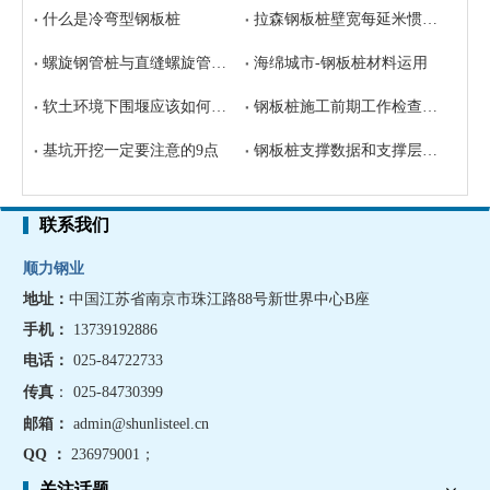
什么是冷弯型钢板桩
拉森钢板桩壁宽每延米惯性矩
螺旋钢管桩与直缝螺旋管之间的区别？
海绵城市-钢板桩材料运用
软土环境下围堰应该如何选择合适钢板桩
钢板桩施工前期工作检查要求
基坑开挖一定要注意的9点
钢板桩支撑数据和支撑层距的计算
联系我们
顺力钢业
地址：
中国江苏省南京市珠江路88号新世界中心B座
手机
：
13739192886
电话：
025-84722733
传真
： 025-84730399
邮箱：
admin@shunlisteel.cn
QQ ：
236979001
；
关注话题