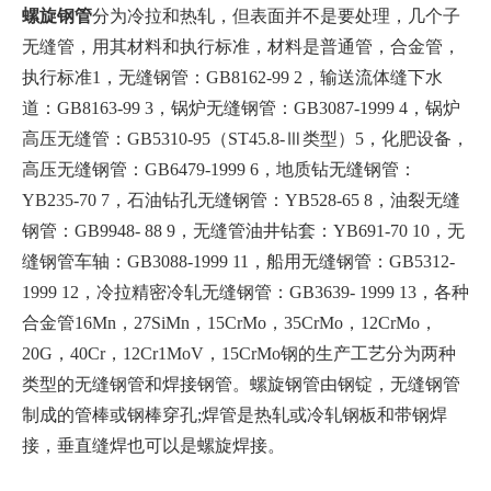
螺旋钢管
分为冷拉和热轧，但表面并不是要处理，几个子
无缝管，用其材料和执行标准，材料是普通管，合金管，
执行标准1，无缝钢管：GB8162-99 2，输送流体缝下水
道：GB8163-99 3，锅炉无缝钢管：GB3087-1999 4，锅炉
高压无缝管：GB5310-95（ST45.8-Ⅲ类型）5，化肥设备，
高压无缝钢管：GB6479-1999 6，地质钻无缝钢管：
YB235-70 7，石油钻孔无缝钢管：YB528-65 8，油裂无缝
钢管：GB9948- 88 9，无缝管油井钻套：YB691-70 10，无
缝钢管车轴：GB3088-1999 11，船用无缝钢管：GB5312-
1999 12，冷拉精密冷轧无缝钢管：GB3639- 1999 13，各种
合金管16Mn，27SiMn，15CrMo，35CrMo，12CrMo，
20G，40Cr，12Cr1MoV，15CrMo钢的生产工艺分为两种
类型的无缝钢管和焊接钢管。
螺旋钢管
由钢锭，无缝钢管
制成的管棒或钢棒穿孔;焊管是热轧或冷轧钢板和带钢焊
接，垂直缝焊也可以是螺旋焊接。