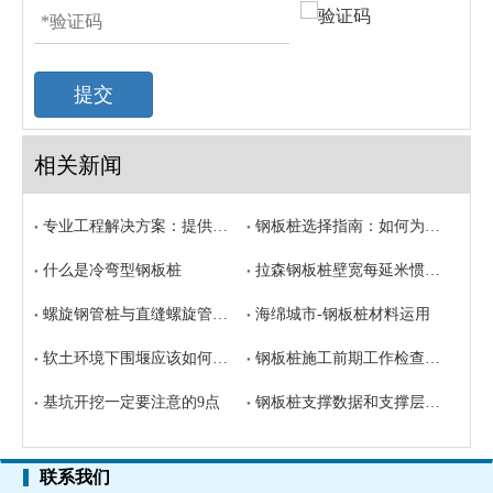
提交
相关新闻
专业工程解决方案：提供全方位钢管桩配套锁扣系统
钢板桩选择指南：如何为工程挑选最合适的桩型
什么是冷弯型钢板桩
拉森钢板桩壁宽每延米惯性矩
螺旋钢管桩与直缝螺旋管之间的区别？
海绵城市-钢板桩材料运用
软土环境下围堰应该如何选择合适钢板桩
钢板桩施工前期工作检查要求
基坑开挖一定要注意的9点
钢板桩支撑数据和支撑层距的计算
联系我们