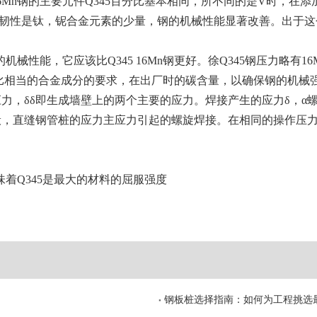
n钢的主要元件Q345百分比基本相同，所不同的是V时，在添加T
的韧性是钛，铌合金元素的少量，钢的机械性能显著改善。出于这
械性能，它应该比Q345 16Mn钢更好。徐Q345钢压力略有16
，比相当的合金成分的要求，在出厂时的碳含量，以确保钢的机械
力，δδ即生成墙壁上的两个主要的应力。焊接产生的应力δ，α
般，直缝钢管桩的应力主应力引起的螺旋焊接。在相同的操作压
味着Q345是最大的材料的屈服强度
钢板桩选择指南：如何为工程挑选