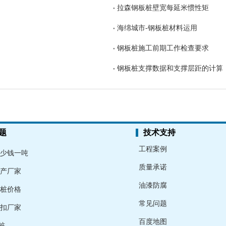
拉森钢板桩壁宽每延米惯性矩
海绵城市-钢板桩材料运用
钢板桩施工前期工作检查要求
钢板桩支撑数据和支撑层距的计算
题
技术支持
工程案例
少钱一吨
质量承诺
产厂家
油漆防腐
桩价格
常见问题
扣厂家
百度地图
桩