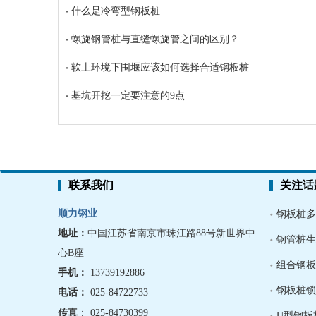
什么是冷弯型钢板桩
螺旋钢管桩与直缝螺旋管之间的区别？
软土环境下围堰应该如何选择合适钢板桩
基坑开挖一定要注意的9点
联系我们
关注话
顺力钢业
钢板桩多
地址：
中国江苏省南京市珠江路88号新世界中
钢管桩生
心B座
组合钢板
手机
：
13739192886
钢板桩锁
电话：
025-84722733
传真
： 025-84730399
U型钢板