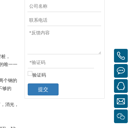
管桩，
代的唯一一
两个钢的
不够的
提交
有，消光，