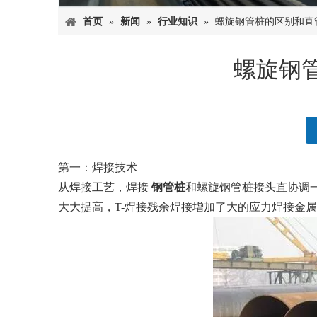
首页
»
新闻
»
行业知识
»
螺旋钢管桩的区别和直
螺旋钢
["facebook","twitter","line","wechat","linkedin","pintere
第一：焊接技术
从焊接工艺，焊接
钢管桩
和螺旋钢管桩接头直协调
大大提高，T-焊接残余焊接增加了大的应力焊接金