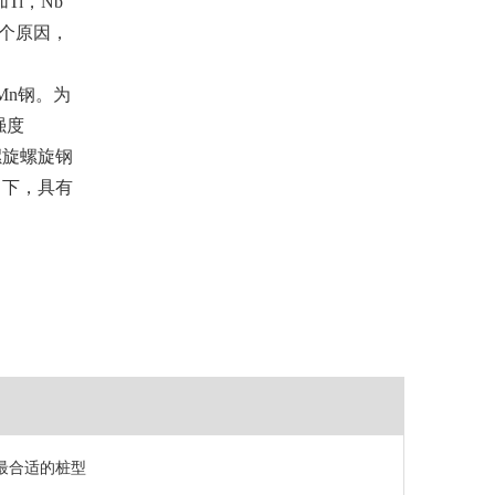
i，Nb
个原因，
Mn钢。为
强度
螺旋螺旋钢
力下，具有
最合适的桩型