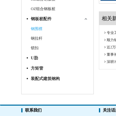
OZ组合钢板桩
相关
钢板桩配件
钢围檩
专业
钢拉杆
顺力
近2
锁扣
董事
U肋
深耕
方矩管
装配式建筑钢构
联系我们
关注话